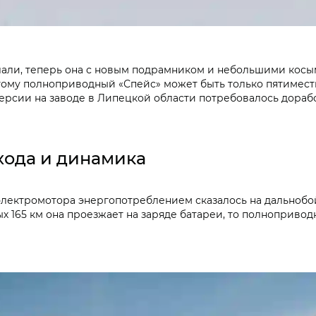
лали, теперь она с новым подрамником и небольшими косы
тому полноприводный «Спейс» может быть только пятиместн
версии на заводе в Липецкой области потребовалось доработ
 хода и динамика
электромотора энергопотреблением сказалось на дальнобой
 165 км она проезжает на заряде батареи, то полноприводн