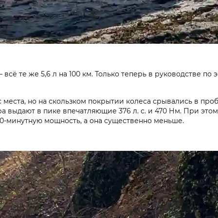
сё те же 5,6 л на 100 км. Только теперь в руководстве по 
с места, но на скользком покрытии колеса срывались в пр
а выдают в пике впечатляющие 376 л. с. и 470 Нм. При этом
т 30-минутную мощность, а она существенно меньше.