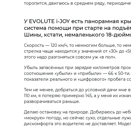
торопится, двигаюсь в среднем ряду, периодич
У EVOLUTE i‑JOY есть панорамная кры
система помощи при старте на подъём
Шины, кстати, немаленького 18-дюйм
Скорость — 120 км/ч, то немногим больше, то н
стрелка чаще находится у значений от «30» до «
этого надо разгоняться совсем уж «в пол».
Убыль запасённых при зарядке километров прои
соотношение «убыли» и «прибыли» — 66 к 50-ти. Т
показатели реального и «цифрового» пробега соо
Тем не менее, добраться до условной дачи мне в
110 км, я потеряю примерно 145, а у меня их изна
разворачиваться раньше.
Делаю остановку на природе. Добираюсь до неб
«мокрую» погоду, но сейчас сухо, отдельные лу
дискомфорта это водителю не доставляет. Модел