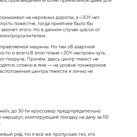
во воспроизведения вполне приемлемое даже для
ромыхивал на неровных дорогах, а i‑JOY нет.
малость пожёстче, тогда приятнее было бы
захочет этого. Но в данном случае шасси от
, электроусилителем.
управляемой машины. Но там об азартной
-то и всего.В этом плане i‑JOY настроен чуть
рот покруче. Причём, здесь центр тяжест не
ходятся, словно в яме — на уровне лонжеронов
 расположения центра тяжести я лично не
км/ч, до 30-ти кроссовер предупредительно
ю маршрут, имитирующий поездку на дачу за 110
.
вый ряд. Но я всё же пропускаю тех, кто