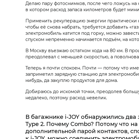
Делаю пару фотоснимков, после чего ложусь на 
в котором расход запаса километров будет миним
Применить рекуперацию энергии практически не у
чтобы её снова набрать, требуется добавить «га
электромобиль катится под горку, можно завести
спуском непременно начинается подъём, на котор
В Москву въезжаю остатком хода на 80 км. В пр
преодолевал с меньшей скоростью, а поволноват
Теперь я почти спокоен. Почти — потому что им
заприметил зарядную станцию для электромобиле
нибудь, да закуплю продуктов для дома.
Добираюсь до искомой точки, преодолев большую
недалеко, поэтому расход невелик.
В багажнике i‑JOY обнаружились два 
Type 2. Почему Combo? Потому что на
дополнительной парой контактов, сп
к i‑JOY, можно соединить электромоб