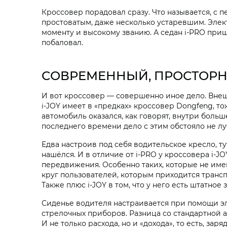
Кроссовер порадовал сразу. Что называется, с п
простоватым, даже несколько устаревшим. Элект
моменту и высокому званию. А седан i‑PRO приш
побаловал.
СОВРЕМЕННЫЙ, ПРОСТОРН
И вот кроссовер — совершенно иное дело. Внешн
i‑JOY имеет в «предках» кроссовер Dongfeng, т
автомобиль оказался, как говорят, внутри больш
последнего времени дело с этим обстояло не л
Едва настроив под себя водительское кресло, тут
нашёлся. И в отличие от i‑PRO у кроссовера i‑J
передвижения. Особенно таких, которые не име
круг пользователей, которым приходится трансп
Также плюс i‑JOY в том, что у него есть штатное 
Сиденье водителя настраивается при помощи э
стрелочных приборов. Разница со стандартной а
И не только расхода, но и «дохода», то есть, з