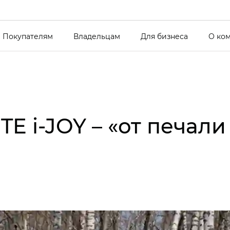
Покупателям
Владельцам
Для бизнеса
О ко
E i‑JOY – «от печали