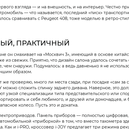
ервого взгляда — и на внешность, и на интерьер. Честно при
ромобиль — что называется, последний «писк» транспортно
лось сравнивать с Peugeot 408, тоже моделью в ретро-сти
ЫЙ, ПРАКТИЧНЫЙ
е он смахивает на «Москвич 3», имеющий в основе китайск
оже из свежих. Приятно, что дизайн салона удалось сочетат
е, чем снаружи. Подумалось: а ведь давненько я не использо
учшим образом.
 же проверяю, много ли места сзади, при посадке «сам за со
OY можно сложить спинку заднего дивана. Наверное, это до
ют узкой специализации типа представительского или спор
ортировать и себя любимого, и друзей или домочадцев, и 
запасное колесо. Пусть это и докатка.
лектроприводов. Панель приборов — полностью цифровая, 
втомобильной «приборкой» в том, что вместо тахометра зде
аряда. Как и i‑PRO, кроссовер i‑JOY предлагает три режима