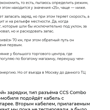
экономить, то есть, пытаюсь определить режим,
 этом находится у значения «25», чаще — ниже.
 запасать заряд, но при этом теряет скорость, а
ит и на рельефе местности. Да, когда
г, которые шли бы исключительно под уклон, за
вал, но и расходовать запас.
ивёз» 70 км, при этом обратный путь он
меня первым.
янке у большого торгового центра, где
погуляю по богатому магазину, перекушу чем-
энергию. Но от въезда в Москву до данного ТЦ
ой» зарядки, тип разъёма CCS Combo
омобиля подойдёт кабель с
атарее. Вторым кабелем, прилагаемым
иант мы пока не тестировали, а было