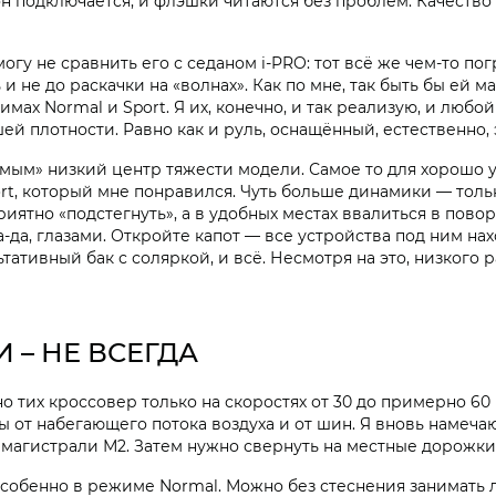
он подключается, и флэшки читаются без проблем. Качест
гу не сравнить его с седаном i‑PRO: тот всё же чем-то пог
 и не до раскачки на «волнах». Как по мне, так быть бы ей 
х Normal и Sport. Я их, конечно, и так реализую, и любой 
ьшей плотности. Равно как и руль, оснащённый, естественно
имым» низкий центр тяжести модели. Самое то для хорошо 
t, который мне понравился. Чуть больше динамики — только
риятно «подстегнуть», а в удобных местах ввалиться в пово
-да, глазами. Откройте капот — все устройства под ним на
тативный бак с соляркой, и всё. Несмотря на это, низкого
И – НЕ ВСЕГДА
тих кроссовер только на скоростях от 30 до примерно 60 
мы от набегающего потока воздуха и от шин. Я вновь намеча
 магистрали М2. Затем нужно свернуть на местные дорожки
Особенно в режиме Normal. Можно без стеснения занимать ле