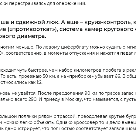
ески перестраиваясь для опережений.
ша и сдвижной люк. А ещё – круиз-контроль, 
е («противооткат»), система камер кругового 
ового диаметра.
емногим меньше. По левому циферблату можно судить о мгн
50», соответственно, в моменты отпускания и нажатия педали
сходит чуть быстрее, чем набор километров пробега в реа
о есть, проезжаю 50 км, а на «приборке» убывает 66. В общ
тносились как 1:2.
новь не удаётся. После преодоления 90 км по трассе запас х
чально всего 290. И приеду в Москву, что называется, с пуст
ольшой полянки рядом с трассой, преодолевая крутые бугр
жи можно легко объехать. Однако кроссовер то и дело выве
ь демонстрирует, что полностью соответствует заявленном