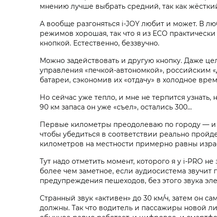
мнению лучше выбрать средний, так как жёсткий
А вообще разгоняться i‑JOY любит и может. В л
режимов хорошая, так что я из ECO практически 
кнопкой. Естественно, беззвучно.
Можно задействовать и другую кнопку. Даже цел
управления «печкой-автономкой», российским «д
батареи, сэкономив их «отдачу» в холодное вре
Но сейчас уже тепло, и мне не терпится узнать,
90 км запаса он уже «съел», остались 300…
Первые километры преодолеваю по городу — и в
чтобы убедиться в соответствии реально пройде
километров на местности примерно равны изра
Тут надо отметить момент, которого я у i‑PRO не
более чем заметное, если аудиосистема звучит 
предупреждения пешеходов, без этого звука эл
Странный звук «активен» до 30 км/ч, затем он с
должны. Так что водитель и пассажиры новой ли