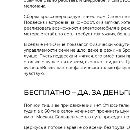
обычное радио работает, и цифровое, и смартф
меломана.
Сборка кроссовера радует качеством. Снова не мо
Подвеска настроена на комфорт, она мягкая, хоть
реализовать возможности электромобиля в режима
мотора отстаёт, то есть, требует «затяжки», бол
В седане i‑PRO мне показался физически «ощут
управляемости речи не шло, даже в режиме Spor
лучше. Пусть подвеска и мягкая, его вмсё-таки п
столько ощущается низким, сколько… видится. Да
кузова. «Возвышается» фактически только факуль
чувствую.
БЕСПЛАТНО – ДА. ЗА ДЕНЬГ
Полной тишины при движении нет. Относительно 
гудит, а с 60-ти в салон начинают проникать шу
км от Москвы. Большей частью путь проходит по
Держусь в потоке наравне со всеми без труда. 