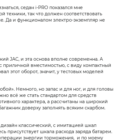
знаться, седан i‑PRO показался мне
й техники, так что должен соответствовать
ле. Да и функционалом электро-экземпляр не
ий JAC, и эта основа вполне современна. А
ь с приличной вместимостью, с виду компактный
вал этот оборот, значит, у тестовых моделей
бой». Немного, но запас и для ног, и для головы
лжно всё же стать стандартом для средств
тивного характера, а рассчитаны на широкий
багажник доверху заполнять всяким скарбом.
дизайн классический, с имитацией шкал
сь присутствует шкала расхода заряда батареи.
 рекуперации энергии торможения, и по моему