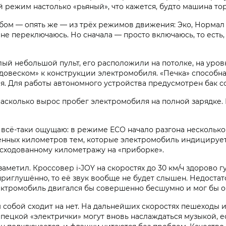
 режим настолько «рьяный», что кажется, будто машина то
юбом — опять же — из трёх режимов движения: Эко, Нормал 
не переключаюсь. Но сначала — просто включаюсь, то есть,
ый небольшой пульт, его расположили на потолке, на уров
овеском» к конструкции электромобиля. «Печка» способна 
мя. Для работы автономного устройства предусмотрен бак 
 насколько вырос пробег электромобиля на полной зарядке.
сё-таки ощущаю: в режиме ЕСО начало разгона несколько 
нных километров тем, которые электромобиль индицирует ка
сходованному километражу на «приборке».
 заметил. Кроссовер i‑JOY на скоростях до 30 км/ч здорово г
приглушённо, то её звук вообще не будет слышен. Недостато
ектромобиль двигался бы совершенно бесшумно и мог бы ок
ам собой сходит на нет. На дальнейших скоростях пешеходы
пецкой «электрички» могут вновь наслаждаться музыкой, есл