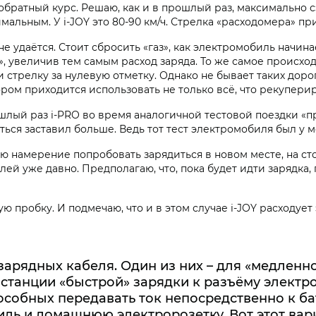
обратный курс. Решаю, как и в прошлый раз, максимально с
альным. У i‑JOY это 80-90 км/ч. Стрелка «расходомера» при
даётся. Стоит сбросить «газ», как электромобиль начинает
з», увеличив тем самым расход заряда. То же самое происход
 стрелку за нулевую отметку. Однако не бывает таких доро
ом приходится использовать не только всё, что рекупериро
ошлый раз i‑PRO во время аналогичной тестовой поездки «пр
ься заставил больше. Ведь тот тест электромобиля был у 
ею намерение попробовать зарядиться в новом месте, на сто
й уже давно. Предполагаю, что, пока будет идти зарядка, 
 пробку. И подмечаю, что и в этом случае i‑JOY расходует 
зарядных кабеля. Один из них – для «медленн
 станции «быстрой» зарядки к разъёму электр
особных передавать ток непосредственно к б
иль и домашнюю электророзетку. Вот этот вар