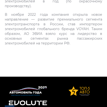
электромобилей в год (по окрасочному
производству).
В ноябре 2022 года компания открыла новое
направление — развитие премиального сегмента
электротранспорта в России, став импортером
электромобилей глобального бренда VOYAH. Таким
образом, АО ЭВИА взяло курс на лидерство в
основных сегментах рынка пассажирских
электромобилей на территории РФ.