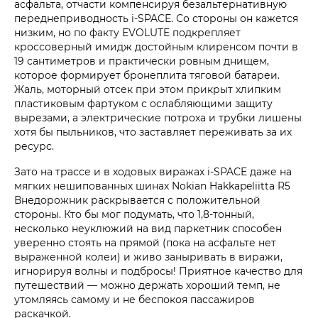
асфальта, отчасти компенсируя безальтернативную
переднеприводность i‑SPACE. Со стороны он кажется
низким, но по факту EVOLUTE подкрепляет
кроссоверный имидж достойным клиренсом почти в
19 сантиметров и практически ровным днищем,
которое формирует бронеплита тяговой батареи.
Жаль, моторный отсек при этом прикрыт хлипким
пластиковым фартуком с ослабляющими защиту
вырезами, а электрические потроха и трубки лишены
хотя бы пыльников, что заставляет переживать за их
ресурс.
Зато на трассе и в ходовых виражах i‑SPACE даже на
мягких нешипованных шинах Nokian Hakkapeliitta R5
Внедорожник раскрывается с положительной
стороны. Кто бы мог подумать, что 1,8-тонный,
несколько неуклюжий на вид паркетник способен
уверенно стоять на прямой (пока на асфальте нет
выраженной колеи) и живо заныривать в виражи,
игнорируя волны и подбросы! Приятное качество для
путешествий — можно держать хороший темп, не
утомляясь самому и не беспокоя пассажиров
раскачкой.