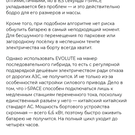
оптимистичными, но в 8,5 секунды i‑SPACE
укладывается без проблем — и это действительно
бодро для его размеров и массы.
Кроме того, при подобном алгоритме нет риска
обнулить батарею в самый неподходящий момент.
Для бесшумного перемещения по парковке или
загородному посёлку в неспешном темпе
электричества на борту всегда хватит.
Однако использовать EVOLUTE на манер
последовательного гибрида, то есть с регулярной
подзарядкой дешёвым электричеством ради отказа
от дорогих АЗС, не получится. И не только из-за
особенностей настройки силового привода. Дело в
том, что i‑SPACE способен подключаться лишь к
медленным станциям переменного тока, поскольку
единственный разъём у него — китайский китайский
стандарт AC. Мощность бортового устройства
скромная — всего 6,6 кВт, поэтому быстро оживить
батарею не получится. На полный цикл уходит до
четырёх часов.