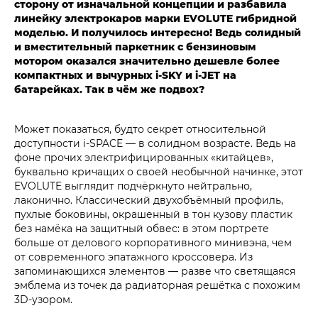
сторону от изначальной концепции и разбавила
линейку электрокаров марки EVOLUTE гибридной
моделью. И получилось интересно! Ведь солидный
и вместительный паркетник с бензиновым
мотором оказался значительно дешевле более
компактных и вычурных i‑SKY и i‑JET на
батарейках. Так в чём же подвох?
Может показаться, будто секрет относительной
доступности i‑SPACE — в солидном возрасте. Ведь на
фоне прочих электрифицированных «китайцев»,
буквально кричащих о своей необычной начинке, этот
EVOLUTE выглядит подчёркнуто нейтрально,
лаконично. Классический двухобъёмный профиль,
пухлые боковины, окрашенный в тон кузову пластик
без намёка на защитный обвес: в этом портрете
больше от делового корпоративного минивэна, чем
от современного эпатажного кроссовера. Из
запоминающихся элементов — разве что светящаяся
эмблема из точек да радиаторная решётка с похожим
3D-узором.