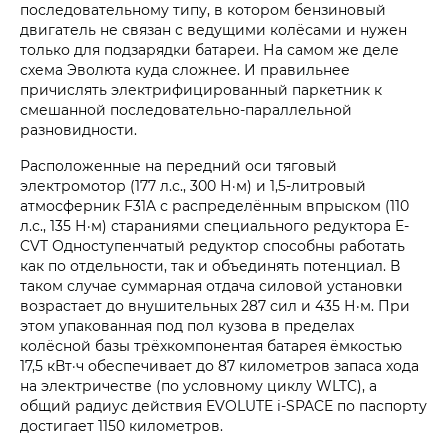
последовательному типу, в котором бензиновый
двигатель не связан с ведущими колёсами и нужен
только для подзарядки батареи. На самом же деле
схема Эволюта куда сложнее. И правильнее
причислять электрифицированный паркетник к
смешанной последовательно-параллельной
разновидности.
Расположенные на передний оси тяговый
электромотор (177 л.с., 300 Н·м) и 1,5-литровый
атмосферник F31A с распределённым впрыском (110
л.с., 135 Н·м) стараниями специального редуктора E-
CVT Одноступенчатый редуктор способны работать
как по отдельности, так и объединять потенциал. В
таком случае суммарная отдача силовой установки
возрастает до внушительных 287 сил и 435 Н·м. При
этом упакованная под пол кузова в пределах
колёсной базы трёхкомпонентая батарея ёмкостью
17,5 кВт·ч обеспечивает до 87 километров запаса хода
на электричестве (по условному циклу WLTC), а
общий радиус действия EVOLUTE i‑SPACE по паспорту
достигает 1150 километров.