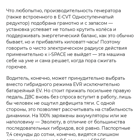
Что любопытно, производительность генератора
(также встроенного в E-CVT Одноступенчатый
редуктор) подобрана грамотно и с запасом —
установка успевает не только крутить колёса и
поддерживать энергетический баланс, как это обычно
бывает, но и прибавлять киловатт-часы! Поэтому
говорить о чисто электрическом радиусе действия
применительно к i‑SPACE не выйдет — эта машина
себе на уме и сама решает, когда пора сжигать
горючее.
Водитель, конечно, может принудительно выбрать
вместо гибридного режима EVR исключительно
батарейный EV. Но стоит прижать посильнее правую
педаль, ДВС вновь без спроса вступит в работу, лишь
бы человек не ощутил дефицита тяги. С одной
стороны, это позволяет рассчитывать на стабильность
динамики. На 100% заряжены аккумуляторы или же
наполовину — Эволюту, в отличие от большинства
последовательных гибридов, всё равно. Паспортные
7,4 секунды до сотни, конечно, видятся слишком