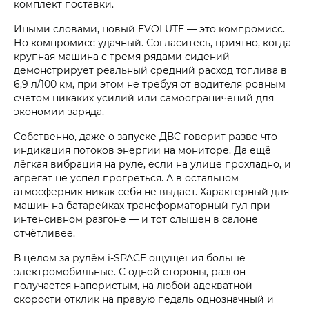
комплект поставки.
Иными словами, новый EVOLUTE — это компромисс.
Но компромисс удачный. Согласитесь, приятно, когда
крупная машина с тремя рядами сидений
демонстрирует реальный средний расход топлива в
6,9 л/100 км, при этом не требуя от водителя ровным
счётом никаких усилий или самоограничений для
экономии заряда.
Собственно, даже о запуске ДВС говорит разве что
индикация потоков энергии на мониторе. Да ещё
лёгкая вибрация на руле, если на улице прохладно, и
агрегат не успел прогреться. А в остальном
атмосферник никак себя не выдаёт. Характерный для
машин на батарейках трансформаторный гул при
интенсивном разгоне — и тот слышен в салоне
отчётливее.
В целом за рулём i‑SPACE ощущения больше
электромобильные. С одной стороны, разгон
получается напористым, на любой адекватной
скорости отклик на правую педаль однозначный и