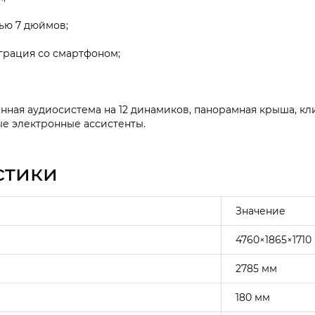
ью 7 дюймов;
грация со смартфоном;
ая аудиосистема на 12 динамиков, панорамная крыша, кли
ые электронные ассистенты.
стики
Значение
4760×1865×1710
2785 мм
180 мм