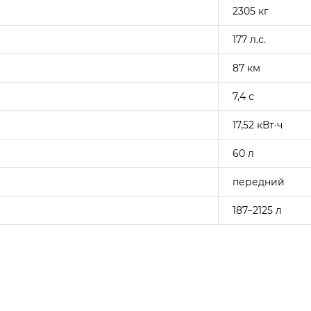
2305 кг
177 л.с.
87 км
7,4 с
17,52 кВт·ч
60 л
передний
187−2125 л