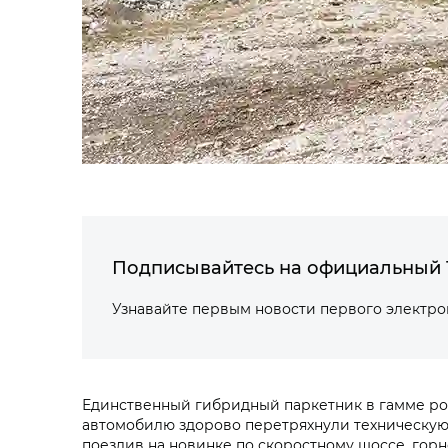
Подписывайтесь на официальный 
Узнавайте первым новости первого электр
Единственный гибридный паркетник в гамме р
автомобилю здорово перетряхнули техническую 
поездив на новинке по скоростному шоссе, горн