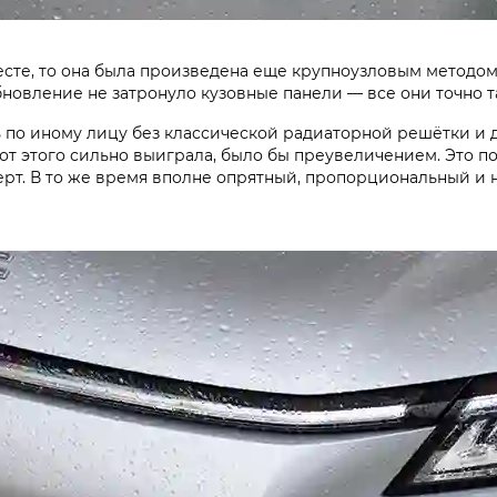
есте, то она была произведена еще крупноузловым методом.
бновление не затронуло кузовные панели — все они точно та
по иному лицу без классической радиаторной решётки и д
 от этого сильно выиграла, было бы преувеличением. Это 
ерт. В то же время вполне опрятный, пропорциональный и