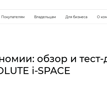
Покупателям
Владельцам
Для бизнеса
О ко
номии: обзор и тест
OLUTE i‑SPACE