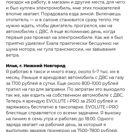
поездок на работу, в магазин и другие места, для чего
и был куплен электромобиль, мне этих показателей
вполне хватает. Порадовала езда зимой. Включаешь
отопитель — и в салоне становится сразу тепло. Не
нужно ждать, чтобы двигатель прогрелся, как на
автомобилях с ДВС. А еще вспоминаю день, когда
первый раз проехал на электромобиле. Как же я был
приятно удивлен! Ехала практически бесшумно: ни
шума мотора, ни гула трансмиссии, ни завывания
ветра.
Илья, г. Нижний Новгород
Я работаю в такси и много езжу, около 5–7 тыс. км в
месяц. Раньше я арендовал автомобиль с ДВС на газу
за 1700 рублей в сутки. Еще около 800–1000 рублей
тратил на газ для заправки. По затратам это выходило
так же, как ездить на собственном автомобиле с ДВС.
Теперь я арендую EVOLUTE i‑PRO за 2500 рублей и
заряжаюсь бесплатно в таксопарке. EVOLUTE i‑PRO
блестяще справляется со всеми задачами. Я выхожу
на линию в семь утра и работаю до 18:00. Одного
заряда хватает на рабочий день, за который я
выполняю заказов примерно на 7500–7800 рублей.