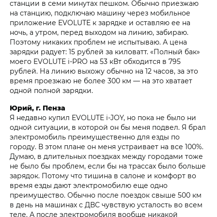
станции в семи минутах пешком. Обычно приезжаю
на станцию, подключаю машину через мобильное
приложение EVOLUTE к зарядке и оставляю ее на
ночь, а утром, перед выходом на линию, забираю.
Поэтому никаких проблем не испытываю. А цена
зарядки радует: 15 рублей за киловатт. «Полный бак»
моего EVOLUTE i‑PRO на 53 кВт обходится в 795
рублей. На линию выхожу обычно на 12 часов, за это
время проезжаю не более 300 км — на это хватает
одной полной зарядки.
Юрий, г. Пенза
Я недавно купил EVOLUTE i‑JOY, но пока не было ни
одной ситуации, в которой он бы меня подвел. Я брал
электромобиль преимущественно для езды по
городу. В этом плане он меня устраивает на все 100%.
Думаю, в длительных поездках между городами тоже
не было бы проблем, если бы на трассах было больше
зарядок. Потому что тишина в салоне и комфорт во
время езды дают электромобилю еще одно
преимущество. Обычно после поездок свыше 500 км
в день на машинах с ДВС чувствую усталость во всем
теле. А после электромобиля вообще никакой