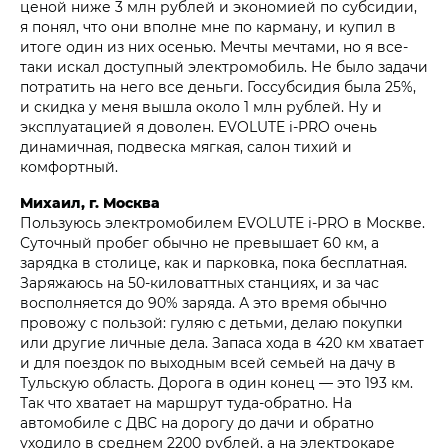
ценой ниже 3 млн рублей и экономией по субсидии,
я понял, что они вполне мне по карману, и купил в
итоге один из них осенью. Мечты мечтами, но я все-
таки искал доступный электромобиль. Не было задачи
потратить на него все деньги. Госсубсидия была 25%,
и скидка у меня вышла около 1 млн рублей. Ну и
эксплуатацией я доволен. EVOLUTE i‑PRO очень
динамичная, подвеска мягкая, салон тихий и
комфортный.
Михаил, г. Москва
Пользуюсь электромобилем EVOLUTE i‑PRO в Москве.
Суточный пробег обычно не превышает 60 км, а
зарядка в столице, как и парковка, пока бесплатная.
Заряжаюсь на 50-киловаттных станциях, и за час
восполняется до 90% заряда. А это время обычно
провожу с пользой: гуляю с детьми, делаю покупки
или другие личные дела. Запаса хода в 420 км хватает
и для поездок по выходным всей семьей на дачу в
Тульскую область. Дорога в один конец — это 193 км.
Так что хватает на маршрут туда-обратно. На
автомобиле с ДВС на дорогу до дачи и обратно
уходило в среднем 2200 рублей, а на электрокаре