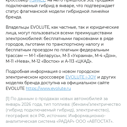
подключаемый гибрид в январе, что подтверждает
статус флагманской модели гибридной линейки
бренда.
Владельцы EVOLUTE, как частные, так и юридические
лица, могут пользоваться всеми преимуществами
электромобилей: бесплатными парковками в ряде
городов, льготами по транспортному налогу и
бесплатным проездом по платным федеральным
трассам — М-1 «Беларусь», М-3 «Украина», М-4 «Дон»,
М-11 «Нева», М-12 «Восток» и А-113 «ЦКАД».
Подробная информация о новом городском
электрическом кроссовере
EVOLUTE i‑JOY
и других
моделях бренда доступна на официальном сайте
EVOLUTE
https://www.evolute.ru
[1] По данным о продажах новых автомобилей за
январь 2026 года, тип топлива: (бензин/электричество
(гибрид подключаемый гибрид), электричество),
география: вся РФ, источник: Информационно-
аналитическая система «РАДАР» ООО «АВТОСТАТ».