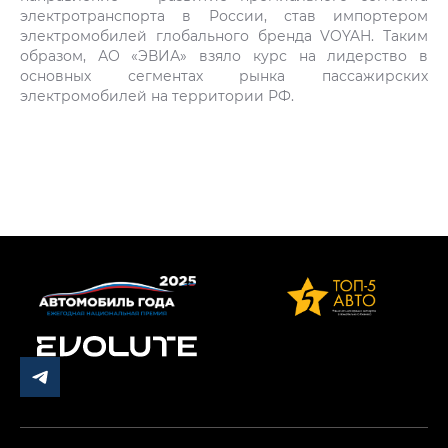
электротранспорта в России, став импортером
электромобилей глобального бренда VOYAH. Таким
образом, АО «ЭВИА» взяло курс на лидерство в
основных сегментах рынка пассажирских
электромобилей на территории РФ.