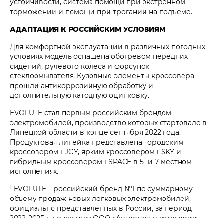
устойчивости, система помощи при экстренном
торможении и помощи при трогании на подъёме.
АДАПТАЦИЯ К РОССИЙСКИМ УСЛОВИЯМ
Для комфортной эксплуатации в различных погодных
условиях модель оснащена обогревом передних
сидений, рулевого колеса и форсунок
стеклоомывателя. Кузовные элементы кроссовера
прошли антикоррозийную обработку и
дополнительную катодную оцинковку.
EVOLUTE стал первым российским брендом
электромобилей, производство которых стартовало в
Липецкой области в конце сентября 2022 года.
Продуктовая линейка представлена городским
кроссовером i‑JOY, ярким кроссовером i‑SKY и
гибридным кроссовером i‑SPACE в 5- и 7-местном
исполнениях.
1
EVOLUTE – российский бренд №1 по суммарному
объему продаж новых легковых электромобилей,
официально представленных в России, за период
2022-2025 г. по данным ООО «Автостат» в категории