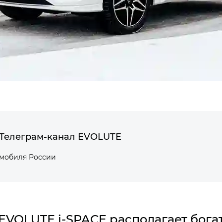
Телеграм-канал EVOLUTE
омобиля России
EVOLUTE i‑SPACE располагает бог