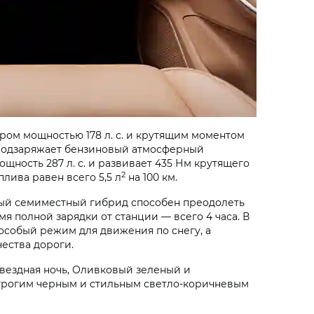
ом мощностью 178 л. с. и крутящим моментом
ю подзаряжает бензиновый атмосферный
ощность 287 л. с. и развивает 435 Нм крутящего
2
лива равен всего 5,5 л
на 100 км.
ный семиместный гибрид способен преодолеть
мя полной зарядки от станции — всего 4 часа. В
особый режим для движения по снегу, а
чества дороги.
Звездная ночь, Оливковый зеленый и
трогим черным и стильным светло-коричневым