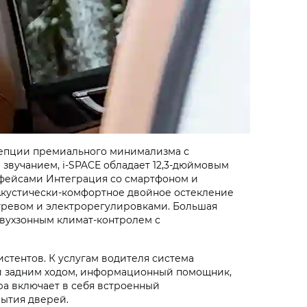
нцепции премиального минимализма с
звучанием, i‑SPACE обладает 12,3-дюймовым
рфейсами Интеграция со смартфоном и
 Акустически-комфортное двойное остекление
огревом и электрорегулировками. Большая
двухзонным климат-контролем с
стентов. К услугам водителя система
ии задним ходом, информационный помощник,
ра включает в себя встроенный
рытия дверей.