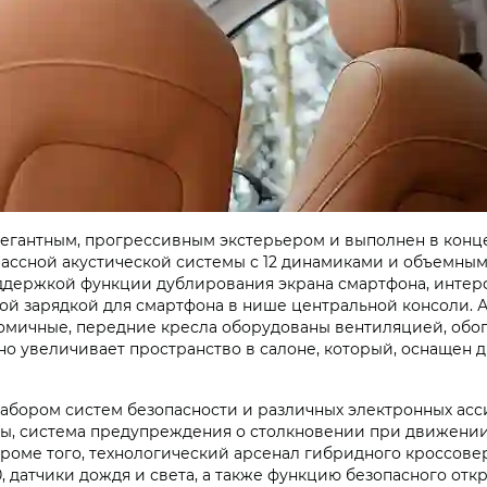
 элегантным, прогрессивным экстерьером и выполнен в ко
ссной акустической системы с 12 динамиками и объемным 
ддержкой функции дублирования экрана смартфона, инте
ой зарядкой для смартфона в нише центральной консоли.
номичные, передние кресла оборудованы вентиляцией, об
 увеличивает пространство в салоне, который, оснащен 
бором систем безопасности и различных электронных асси
осы, система предупреждения о столкновении при движен
оме того, технологический арсенал гибридного кроссове
, датчики дождя и света, а также функцию безопасного отк