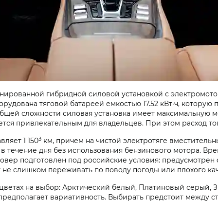
нированной гибридной силовой установкой с электромотор
орудована тяговой батареей емкостью 17.52 кВт·ч, котору
В общей сложности силовая установка имеет максимальную м
ется привлекательным для владельцев. При этом расход топ
3
вляет 1 150
км, причем на чистой электротяге вместитель
 в течение дня без использования бензинового мотора. Вре
совер подготовлен под российские условия: предусмотрен 
т не слишком переживать по поводу погоды или плохого ка
 цветах на выбор: Арктический белый, Платиновый серый, 
редполагает вариативность. Выбирать предстоит между с