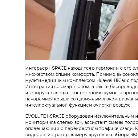
Интерьер i‑SPACE находится в гармонии с его
множеством опций комфорта. Помимо высококла
мультимедийным комплексом Huawei HiCar с по
Интеграция со смартфоном, а также беспроводн
изолирует салон от посторонних шумов, а эрго
панорамная крыша со сдвижным люком визуально
интеллектуальной функцией очистки воздуха.
EVOLUTE i‑SPACE оборудован исключительным на
мониторинга слепых зон, ассистент смены пол
оповещающий о перекрестном трафике сзади. Кр
видеорегистратор, камеру кругового обзора 360