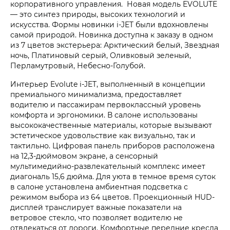
корпоративного управления. Новая модель EVOLUTE
— это синтез природы, высоких технологий и
искусства. Формы новинки i‑JET были вдохновлены
самой природой. Новинка доступна к заказу в одном
из 7 цветов экстерьера: Арктический белый, Звездная
ночь, Платиновый серый, Оливковый зеленый,
Перламутровый, Небесно-Голубой.
Интерьер Evolute i‑JET, выполненный в концепции
премиального минимализма, предоставляет
водителю и пассажирам первоклассный уровень
комфорта и эргономики. В салоне использованы
высококачественные материалы, которые вызывают
эстетическое удовольствие как визуально, так и
тактильно. Цифровая панель приборов расположена
на 12,3-дюймовом экране, а сенсорный
мультимедийно-развлекательный комплекс имеет
диагональ 15,6 дюйма. Для уюта в темное время суток
в салоне установлена амбиентная подсветка с
режимом выбора из 64 цветов. Проекционный HUD-
дисплей транслирует важные показатели на
ветровое стекло, что позволяет водителю не
отвлекаться от дороги. Комфортные передние кресла