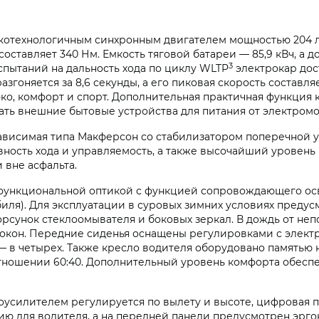
отехнологичным синхронным двигателем мощностью 204 л.
ставляет 340 Нм. Емкость тяговой батареи — 85,9 кВч, а 
3
испытаний на дальность хода по циклу WLTP
электрокар дост
азгоняется за 8,6 секунды, а его пиковая скорость составля
о, комфорт и спорт. Дополнительная практичная функция к
ть внешние бытовые устройства для питания от электромо
висимая типа Макферсон со стабилизатором поперечной ус
ность хода и управляемость, а также высочайший уровень 
 вне асфальта.
функциональной оптикой с функцией сопровождающего ос
ля). Для эксплуатации в суровых зимних условиях предус
рсунок стеклоомывателя и боковых зеркал. В дождь от неп
окон. Передние сиденья оснащены регулировками с элект
— в четырех. Также кресло водителя оборудовано памятью 
тношении 60:40. Дополнительный уровень комфорта обеспе
усилителем регулируется по вылету и высоте, цифровая п
 для водителя, а на передней панели предусмотрен эрго