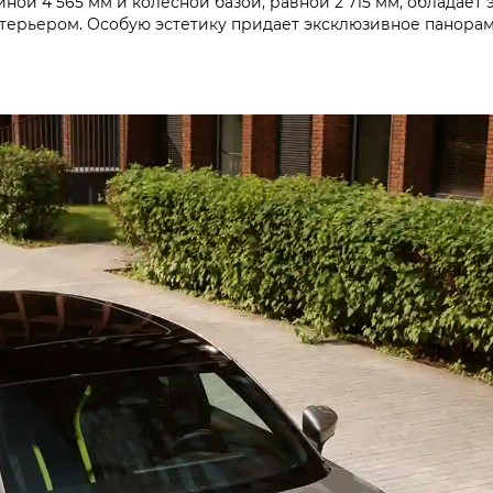
ой 4 565 мм и колесной базой, равной 2 715 мм, обладае
ерьером. Особую эстетику придает эксклюзивное панорам