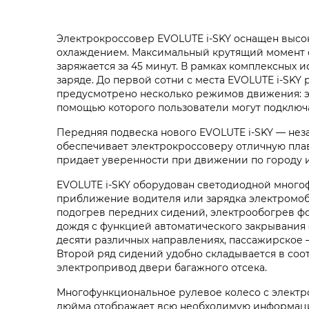
Электрокроссовер
EVOLUTE i‑SKY
оснащен высок
охлаждением. Максимальный крутящий момент со
заряжается за 45 минут. В рамках комплексных 
заряде. До первой сотни с места
EVOLUTE i‑SKY
р
предусмотрено несколько режимов движения: эк
помощью которого пользователи могут подключа
Передняя подвеска нового
EVOLUTE i‑SKY
— неза
обеспечивает электрокроссоверу отличную плав
придает уверенности при движении по городу и
EVOLUTE i‑SKY
оборудован светодиодной много
приближение водителя или зарядка электромоби
подогрев передних сидений, электрообогрев фо
дождя с функцией автоматического закрывания 
десяти различных направлениях, пассажирское 
Второй ряд сидений удобно складывается в соо
электропривод двери багажного отсека.
Многофункциональное рулевое колесо с электро
дюйма отображает всю необходимую информацию