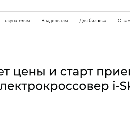
Покупателям
Владельцам
Для бизнеса
О ко
т цены и старт прие
лектрокроссовер i‑S