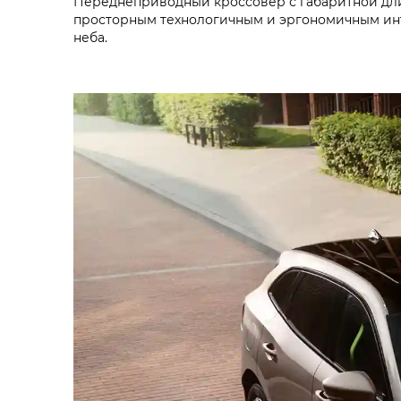
Переднеприводный кроссовер с габаритной длин
просторным технологичным и эргономичным инт
неба.