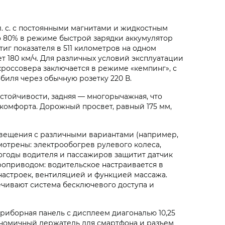
 с. с постоянными магнитами и жидкостным
до 80% в режиме быстрой зарядки аккумулятор
иг показателя в 511 километров на одном
ет 180 км/ч. Для различных условий эксплуатации
россовера заключается в режиме «кемпинг», с
биля через обычную розетку 220 В.
тойчивости, задняя — многорычажная, что
комфорта. Дорожный просвет, равный 175 мм,
вещения с различными вариантами (например,
мотрены: электрообогрев рулевого колеса,
огоды водителя и пассажиров защитит датчик
роприводом: водительское настраивается в
настроек, вентиляцией и функцией массажа.
чивают система бесключевого доступа и
риборная панель с дисплеем диагональю 10,25
номичный держатель для смартфона и разъем