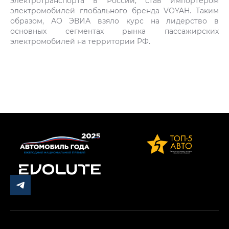
электротранспорта в России, став импортером
электромобилей глобального бренда VOYAH. Таким
образом, АО ЭВИА взяло курс на лидерство в
основных сегментах рынка пассажирских
электромобилей на территории РФ.