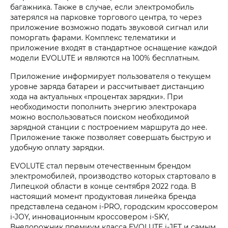
багажника. Также в случае, если электромобиль
затерялся на парковке торгового центра, то через
приложение возможно подать звуковой сигнал или
поморгать фарами. Комплекс телематики и
приложение входят в стандартное оснащение каждой
модели EVOLUTE и являются на 100% бесплатным.
Приложение информирует пользователя о текущем
уровне заряда батареи и рассчитывает дистанцию
хода на актуальных «процентах зарядки». При
необходимости пополнить энергию электрокара
можно воспользоваться поиском необходимой
зарядной станции с построением маршрута до нее.
Приложение также позволяет совершать быструю и
удобную оплату зарядки.
EVOLUTE стал первым отечественным брендом
электромобилей, производство которых стартовало в
Липецкой области в конце сентября 2022 года. В
настоящий момент продуктовая линейка бренда
представлена седаном i‑PRO, городским кроссовером
i‑JOY, инновационным кроссовером i‑SKY,
Внедорожник премиум класса EVOLUTE i‑JET и самым