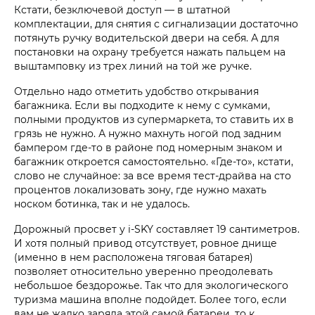
Кстати, безключевой доступ — в штатной
комплектации, для снятия с сигнализации достаточно
потянуть ручку водительской двери на себя. А для
постановки на охрану требуется нажать пальцем на
выштамповку из трех линий на той же ручке.
Отдельно надо отметить удобство открывания
багажника. Если вы подходите к нему с сумками,
полными продуктов из супермаркета, то ставить их в
грязь не нужно. А нужно махнуть ногой под задним
бампером где-то в районе под номерным знаком и
багажник откроется самостоятельно. «Где-то», кстати,
слово не случайное: за все время тест-драйва на сто
процентов локализовать зону, где нужно махать
носком ботинка, так и не удалось.
Дорожный просвет у i‑SKY составляет 19 сантиметров.
И хотя полный привод отсутствует, ровное днище
(именно в нем расположена тяговая батарея)
позволяет относительно уверенно преодолевать
небольшое бездорожье. Так что для экологического
туризма машина вполне подойдет. Более того, если
вам не жалко заряда этой самой батареи, то к