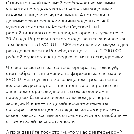
Отличительной внешней особенностью машины
является передняя часть с дневными ходовыми
огнями в виде изогнутой линии. А вот сзади в
дизайнерском решении линии ходовых огней
чувствуется отсыл к Porsche Cayenne III и III
рестайлингового поколения, которое выпускается с
2017 года. Впрочем, на этом сходство и заканчивается.
Тем более, что EVOLUTE i‑SKY стоит как минимум в два
раза дешевле этих Porsche, его цена — от 2 990 000
рублей с учётом спецпредложения и господдержки.
Что же касается нюансов экстерьера, то, пожалуй,
стоит обратить внимание на фирменные для марки
EVOLUTE заглушки в межспицевом пространстве
колесных дисков, вентиляционные отверстия для
электромотора с жидкостным охлаждением в
переднем бампере рядом с лючком для порта
зарядки. И еще — на дизайнерские элементы
яркооранжевого цвета, глядя на которые у кого-то
может закрасться мысль о том, что этот автомобиль —
с претензией на спортивность.
А пока давайте посмотрим, что у нас с интерьером?