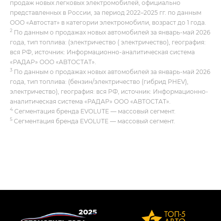
продаж новых легковых электромобилей, официально
представленных в России, за период 2022–2025 гг. по данным
ООО «Автостат» в категории электромобили, возраст до 1 года.
2
По данным о продажах новых автомобилей за январь-май 2026
года, тип топлива: (электричество ( электричество), география:
вся РФ, источник: Информационно-аналитическая система
«РАДАР» ООО «АВТОСТАТ».
3
По данным о продажах новых автомобилей за январь-май 2026
года, тип топлива: (бензин/электричество (гибрид PHEV),
электричество), география: вся РФ, источник: Информационно-
аналитическая система «РАДАР» ООО «АВТОСТАТ».
4
Сегментация бренда EVOLUTE — массовый сегмент.
5
Сегментация бренда EVOLUTE — массовый сегмент.