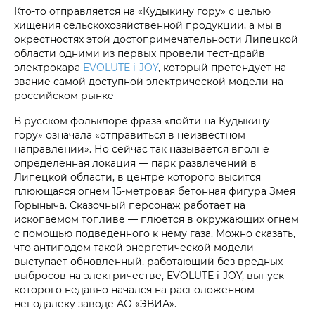
Кто-то отправляется на «Кудыкину гору» с целью
хищения сельскохозяйственной продукции, а мы в
окрестностях этой достопримечательности Липецкой
области одними из первых провели тест-драйв
электрокара
EVOLUTE i‑JOY
, который претендует на
звание самой доступной электрической модели на
российском рынке
В русском фольклоре фраза «пойти на Кудыкину
гору» означала «отправиться в неизвестном
направлении». Но сейчас так называется вполне
определенная локация — парк развлечений в
Липецкой области, в центре которого высится
плюющаяся огнем 15‑метровая бетонная фигура Змея
Горыныча. Сказочный персонаж работает на
ископаемом топливе — плюется в окружающих огнем
с помощью подведенного к нему газа. Можно сказать,
что антиподом такой энергетической модели
выступает обновленный, работающий без вредных
выбросов на электричестве, EVOLUTE i‑JOY, выпуск
которого недавно начался на расположенном
неподалеку заводе АО «ЭВИА».