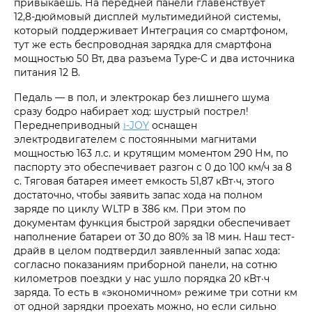
привыкаешь. На передней панели главенствует
12,8‑дюймовый дисплей мультимедийной системы,
который поддерживает Интеграция со смартфоном,
тут же есть беспроводная зарядка для смартфона
мощностью 50 Вт, два разъема Type-C и два источника
питания 12 В.
Педаль — в пол, и электрокар без лишнего шума
сразу бодро набирает ход: шустрый пострел!
Переднеприводный
i‑JOY
оснащен
электродвигателем с постоянными магнитами
мощностью 163 л.с. и крутящим моментом 290 Нм, по
паспорту это обеспечивает разгон с 0 до 100 км/ч за 8
с. Тяговая батарея имеет емкость 51,87 кВт·ч, этого
достаточно, чтобы заявить запас хода на полном
заряде по циклу WLTP в 386 км. При этом по
документам функция быстрой зарядки обеспечивает
наполнение батареи от 30 до 80% за 18 мин. Наш тест-
драйв в целом подтвердил заявленный запас хода:
согласно показаниям приборной панели, на сотню
километров поездки у нас ушло порядка 20 кВт·ч
заряда. То есть в «экономичном» режиме три сотни км
от одной зарядки проехать можно, но если сильно