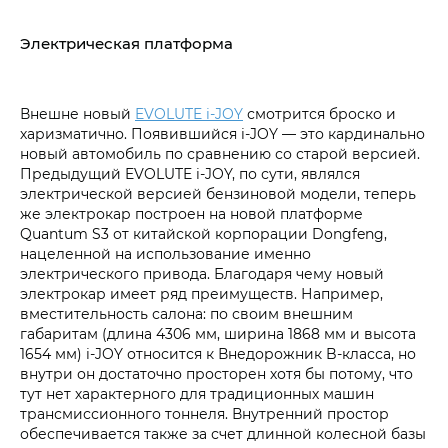
Электрическая платформа
Внешне новый
EVOLUTE i‑JOY
смотрится броско и
харизматично. Появившийся i‑JOY — это кардинально
новый автомобиль по сравнению со старой версией.
Предыдущий EVOLUTE i‑JOY, по сути, являлся
электрической версией бензиновой модели, теперь
же электрокар построен на новой платформе
Quantum S3 от китайской корпорации Dongfeng,
нацеленной на использование именно
электрического привода. Благодаря чему новый
электрокар имеет ряд преимуществ. Например,
вместительность салона: по своим внешним
габаритам (длина 4306 мм, ширина 1868 мм и высота
1654 мм) i‑JOY относится к Внедорожник B-класса, но
внутри он достаточно просторен хотя бы потому, что
тут нет характерного для традиционных машин
трансмиссионного тоннеля. Внутренний простор
обеспечивается также за счет длинной колесной базы