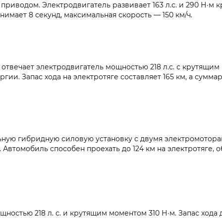
иводом. Электродвигатель развивает 163 л.с. и 290 Н·м к
анимает 8 секунд, максимальная скорость — 150 км/ч.
отвечает электродвигатель мощностью 218 л.с. с крутящим
гии. Запас хода на электротяге составляет 165 км, а суммарн
ую гибридную силовую установку с двумя электромоторами.
втомобиль способен проехать до 124 км на электротяге, об
стью 218 л. с. и крутящим моментом 310 Н·м. Запас хода до