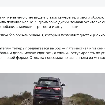
 из-за чего стал виден глазок камеры кругового обзора. О
биль получил новые 19-дюймовые диски, тёмная окантовка
о добавила модели строгости и актуальности.
ключ без брендирования, который позволяет дистанционно 
ателям теперь предлагается выбор — пятиместная или семи
адний диван можно сдвигать, а спинки регулировать по уг
аря новой форме. Отделка повсеместно выполнена из мягки