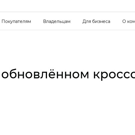
Покупателям
Владельцам
Для бизнеса
О ко
в обновлённом кросс
?