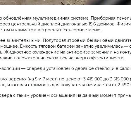
ью обновлённая мультимедийная система. Приборная панел
рез центральный дисплей диагональю 15,6 дюймов. Физичес
ветом и климатом встроены в сенсорное меню.
лее значительными. Полуторалитровый бензиновый двигате
 мощнее. Ёмкость тяговой батареи заметно увеличилась — с 1
. Жидкостное охлаждение на антифризе заменили на конту
олжно положительно сказаться на энергоэффективности.
золяции — спереди установлено двойное стекло, и в салон
 версиях (на 5 и 7 мест) по цене от 3 415 000 до 3 515 00
ль, итоговая стоимость для покупателя начинается от 2 490
овера с таким уровнем оснащения на данный момент прямы