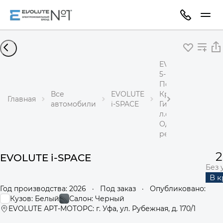
EVOLUTE i-SPACE
5-местный
Полный привод
Все
EVOLUTE
Кроссовер
Главная
автомобили
i-SPACE
Гибрид 1,5 л 367
л.с.
Одноступенчаты
редуктор
2
EVOLUTE i-SPACE
Без 
В 
Год производства: 2026
·
Под заказ
·
Опубликовано:
Кузов: Белый
Салон: Черный
EVOLUTE АРТ-МОТОРС: г. Уфа, ул. Рубежная, д. 170/1